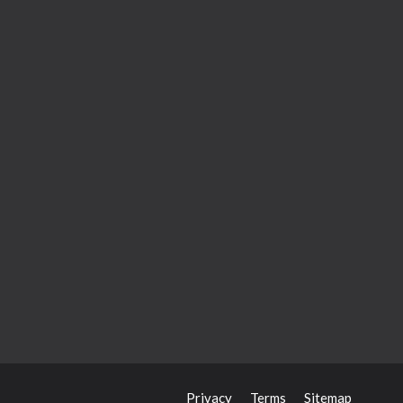
Zaterdag
09:00 am - 12:30 pm
Sunday
gesloten
Privacy
Terms
Sitemap