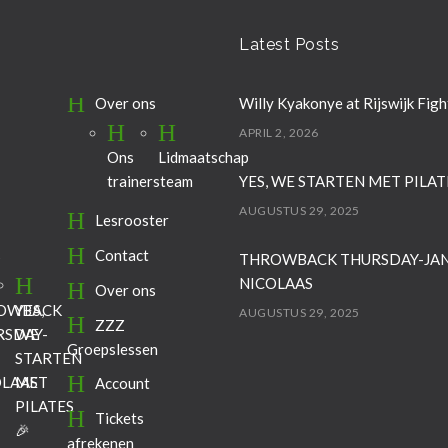
Latest Posts
Over ons
Willy Kyakonye at Rijswijk Figh
APRIL 2, 2026
Ons
Lidmaatschap
YES, WE STARTEN MET PILAT
trainersteam
AUGUSTUS 29, 2025
Lesrooster
s
Contact
THROWBACK THURSDAY-JA
NICOLAAS
Over ons
OWBACK
YES,
AUGUSTUS 29, 2025
ZZZ
RSDAY-
WE
Groepslessen
STARTEN
OLAAS
MET
Account
PILATES
Tickets
🎉
afrekenen