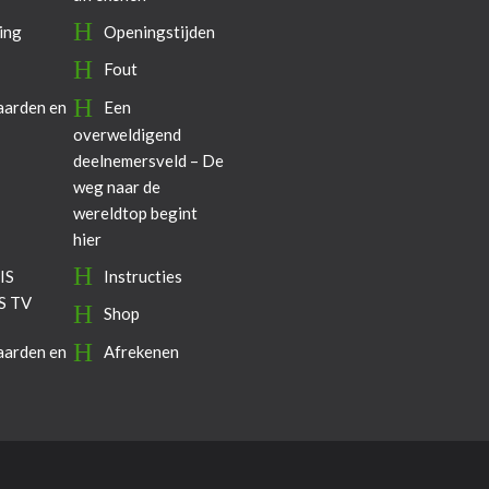
ing
Openingstijden
Fout
arden en
Een
overweldigend
deelnemersveld – De
weg naar de
wereldtop begint
hier
IS
Instructies
S TV
Shop
arden en
Afrekenen